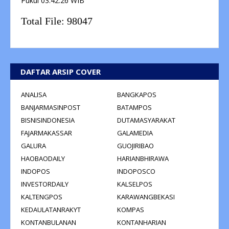
Pukul
03:42:27
WIB
Total File:
98047
DAFTAR ARSIP COVER
ANALISA
BANGKAPOS
BANJARMASINPOST
BATAMPOS
BISNISINDONESIA
DUTAMASYARAKAT
FAJARMAKASSAR
GALAMEDIA
GALURA
GUOJIRIBAO
HAOBAODAILY
HARIANBHIRAWA
INDOPOS
INDOPOSCO
INVESTORDAILY
KALSELPOS
KALTENGPOS
KARAWANGBEKASI
KEDAULATANRAKYT
KOMPAS
KONTANBULANAN
KONTANHARIAN