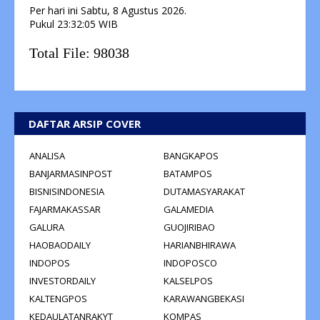
Per hari ini
Sabtu, 8 Agustus 2026.
Pukul
23:32:06
WIB
Total File:
98038
DAFTAR ARSIP COVER
ANALISA
BANGKAPOS
BANJARMASINPOST
BATAMPOS
BISNISINDONESIA
DUTAMASYARAKAT
FAJARMAKASSAR
GALAMEDIA
GALURA
GUOJIRIBAO
HAOBAODAILY
HARIANBHIRAWA
INDOPOS
INDOPOSCO
INVESTORDAILY
KALSELPOS
KALTENGPOS
KARAWANGBEKASI
KEDAULATANRAKYT
KOMPAS