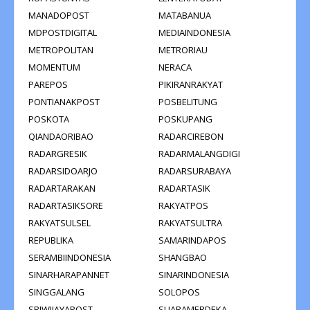
MANADOPOST
MATABANUA
MDPOSTDIGITAL
MEDIAINDONESIA
METROPOLITAN
METRORIAU
MOMENTUM
NERACA
PAREPOS
PIKIRANRAKYAT
PONTIANAKPOST
POSBELITUNG
POSKOTA
POSKUPANG
QIANDAORIBAO
RADARCIREBON
RADARGRESIK
RADARMALANGDIGI
RADARSIDOARJO
RADARSURABAYA
RADARTARAKAN
RADARTASIK
RADARTASIKSORE
RAKYATPOS
RAKYATSULSEL
RAKYATSULTRA
REPUBLIKA
SAMARINDAPOS
SERAMBIINDONESIA
SHANGBAO
SINARHARAPANNET
SINARINDONESIA
SINGGALANG
SOLOPOS
SRIWIJAYAPOST
SUARAMERDEKA