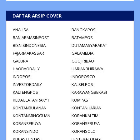
DAFTAR ARSIP COVER
ANALISA
BANGKAPOS
BANJARMASINPOST
BATAMPOS
BISNISINDONESIA
DUTAMASYARAKAT
FAJARMAKASSAR
GALAMEDIA
GALURA
GUOJIRIBAO
HAOBAODAILY
HARIANBHIRAWA
INDOPOS
INDOPOSCO
INVESTORDAILY
KALSELPOS
KALTENGPOS
KARAWANGBEKASI
KEDAULATANRAKYT
KOMPAS
KONTANBULANAN
KONTANHARIAN
KONTANMINGGUAN
KORANKALTIM
KORANSERUYA
KORANSERUYA
KORANSINDO
KORANSOLO
KUPASTUNTAS
LENTERATODAY