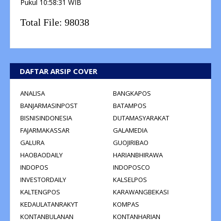
Pukul
10:58:31
WIB
Total File:
98038
DAFTAR ARSIP COVER
ANALISA
BANGKAPOS
BANJARMASINPOST
BATAMPOS
BISNISINDONESIA
DUTAMASYARAKAT
FAJARMAKASSAR
GALAMEDIA
GALURA
GUOJIRIBAO
HAOBAODAILY
HARIANBHIRAWA
INDOPOS
INDOPOSCO
INVESTORDAILY
KALSELPOS
KALTENGPOS
KARAWANGBEKASI
KEDAULATANRAKYT
KOMPAS
KONTANBULANAN
KONTANHARIAN