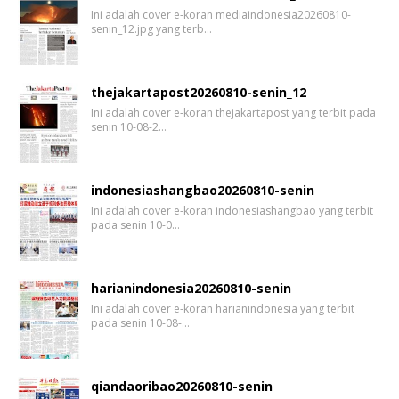
Ini adalah cover e-koran mediaindonesia20260810-
senin_12.jpg yang terb…
thejakartapost20260810-senin_12
Ini adalah cover e-koran thejakartapost yang terbit pada
senin 10-08-2…
indonesiashangbao20260810-senin
Ini adalah cover e-koran indonesiashangbao yang terbit
pada senin 10-0…
harianindonesia20260810-senin
Ini adalah cover e-koran harianindonesia yang terbit
pada senin 10-08-…
qiandaoribao20260810-senin