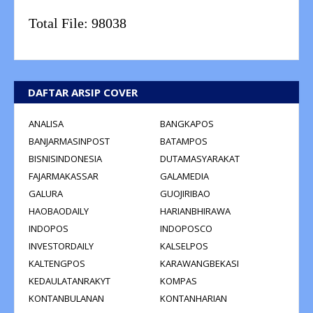
Total File:
98038
DAFTAR ARSIP COVER
ANALISA
BANGKAPOS
BANJARMASINPOST
BATAMPOS
BISNISINDONESIA
DUTAMASYARAKAT
FAJARMAKASSAR
GALAMEDIA
GALURA
GUOJIRIBAO
HAOBAODAILY
HARIANBHIRAWA
INDOPOS
INDOPOSCO
INVESTORDAILY
KALSELPOS
KALTENGPOS
KARAWANGBEKASI
KEDAULATANRAKYT
KOMPAS
KONTANBULANAN
KONTANHARIAN