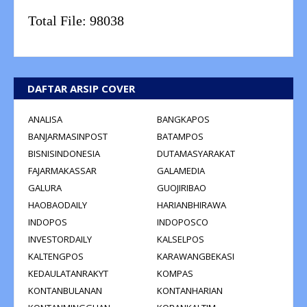
Total File:
98038
DAFTAR ARSIP COVER
ANALISA
BANGKAPOS
BANJARMASINPOST
BATAMPOS
BISNISINDONESIA
DUTAMASYARAKAT
FAJARMAKASSAR
GALAMEDIA
GALURA
GUOJIRIBAO
HAOBAODAILY
HARIANBHIRAWA
INDOPOS
INDOPOSCO
INVESTORDAILY
KALSELPOS
KALTENGPOS
KARAWANGBEKASI
KEDAULATANRAKYT
KOMPAS
KONTANBULANAN
KONTANHARIAN