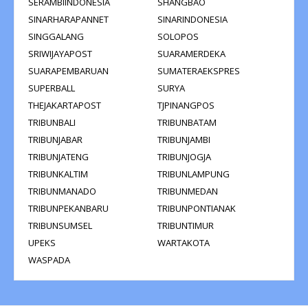
SERAMBIINDONESIA
SHANGBAO
SINARHARAPANNET
SINARINDONESIA
SINGGALANG
SOLOPOS
SRIWIJAYAPOST
SUARAMERDEKA
SUARAPEMBARUAN
SUMATERAEKSPRES
SUPERBALL
SURYA
THEJAKARTAPOST
TJPINANGPOS
TRIBUNBALI
TRIBUNBATAM
TRIBUNJABAR
TRIBUNJAMBI
TRIBUNJATENG
TRIBUNJOGJA
TRIBUNKALTIM
TRIBUNLAMPUNG
TRIBUNMANADO
TRIBUNMEDAN
TRIBUNPEKANBARU
TRIBUNPONTIANAK
TRIBUNSUMSEL
TRIBUNTIMUR
UPEKS
WARTAKOTA
WASPADA