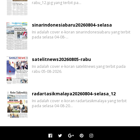
rabu_12.jpg yang terbit pa…
sinarindonesiabaru20260804-selasa
Ini adalah cover e-koran sinarindonesiabaru yang terbit
pada selasa 04-08-…
satelitnews20260805-rabu
Ini adalah cover e-koran satelitnews yang terbit pada
rabu 05-08-2026.
radartasikmalaya20260804-selasa_12
Ini adalah cover e-koran radartasikmalaya yang terbit
pada selasa 04-08-20…