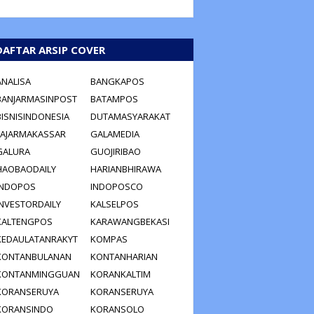
DAFTAR ARSIP COVER
ANALISA
BANGKAPOS
BANJARMASINPOST
BATAMPOS
BISNISINDONESIA
DUTAMASYARAKAT
FAJARMAKASSAR
GALAMEDIA
GALURA
GUOJIRIBAO
HAOBAODAILY
HARIANBHIRAWA
INDOPOS
INDOPOSCO
INVESTORDAILY
KALSELPOS
KALTENGPOS
KARAWANGBEKASI
KEDAULATANRAKYT
KOMPAS
KONTANBULANAN
KONTANHARIAN
KONTANMINGGUAN
KORANKALTIM
KORANSERUYA
KORANSERUYA
KORANSINDO
KORANSOLO