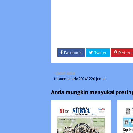
Lebih lama
tribunmanado20241220-jumat
Anda mungkin menyukai posting