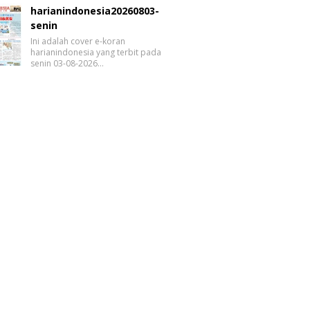
harianindonesia20260803-
senin
Ini adalah cover e-koran
harianindonesia yang terbit pada
senin 03-08-2026…