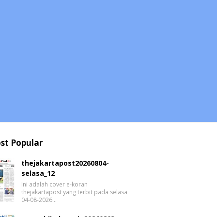
st Popular
thejakartapost20260804-
selasa_12
Ini adalah cover e-koran
thejakartapost yang terbit pada selasa
04-08-2026…