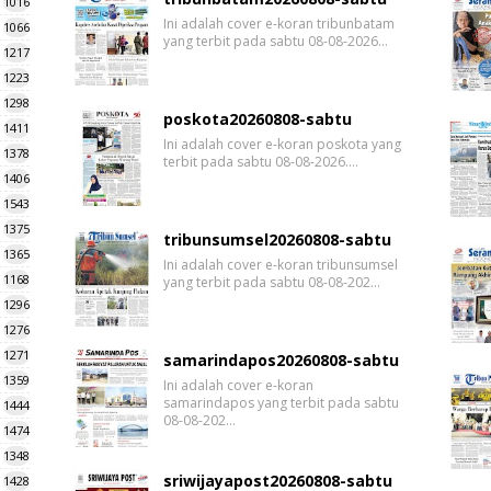
1016
Ini adalah cover e-koran tribunbatam
1066
yang terbit pada sabtu 08-08-2026…
1217
1223
1298
poskota20260808-sabtu
1411
Ini adalah cover e-koran poskota yang
1378
terbit pada sabtu 08-08-2026.…
1406
1543
1375
tribunsumsel20260808-sabtu
1365
Ini adalah cover e-koran tribunsumsel
1168
yang terbit pada sabtu 08-08-202…
1296
1276
1271
samarindapos20260808-sabtu
1359
Ini adalah cover e-koran
samarindapos yang terbit pada sabtu
1444
08-08-202…
1474
1348
sriwijayapost20260808-sabtu
1428