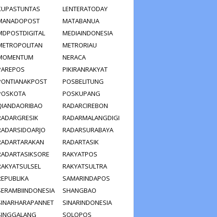
KUPASTUNTAS
LENTERATODAY
MANADOPOST
MATABANUA
MDPOSTDIGITAL
MEDIAINDONESIA
METROPOLITAN
METRORIAU
MOMENTUM
NERACA
PAREPOS
PIKIRANRAKYAT
PONTIANAKPOST
POSBELITUNG
POSKOTA
POSKUPANG
QIANDAORIBAO
RADARCIREBON
RADARGRESIK
RADARMALANGDIGI
RADARSIDOARJO
RADARSURABAYA
RADARTARAKAN
RADARTASIK
RADARTASIKSORE
RAKYATPOS
RAKYATSULSEL
RAKYATSULTRA
REPUBLIKA
SAMARINDAPOS
SERAMBIINDONESIA
SHANGBAO
SINARHARAPANNET
SINARINDONESIA
SINGGALANG
SOLOPOS