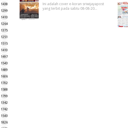
Ini adalah cover e-koran sriwijayapost
1438
yang terbit pada sabtu 08-08-20…
1299
1410
1264
1375
1251
1515
1410
1497
1543
1489
1606
1702
1588
1799
1342
1742
1543
1826