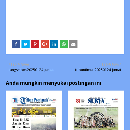
Lebih lama
Lebih baru
tangselpos20250124-jumat
tribuntimur 20250124-jumat
Anda mungkin menyukai postingan ini