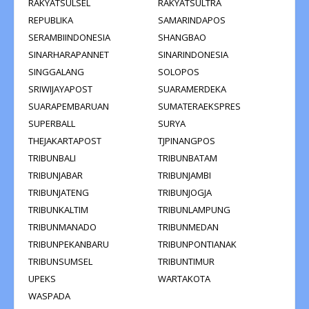
RAKYATSULSEL
RAKYATSULTRA
REPUBLIKA
SAMARINDAPOS
SERAMBIINDONESIA
SHANGBAO
SINARHARAPANNET
SINARINDONESIA
SINGGALANG
SOLOPOS
SRIWIJAYAPOST
SUARAMERDEKA
SUARAPEMBARUAN
SUMATERAEKSPRES
SUPERBALL
SURYA
THEJAKARTAPOST
TJPINANGPOS
TRIBUNBALI
TRIBUNBATAM
TRIBUNJABAR
TRIBUNJAMBI
TRIBUNJATENG
TRIBUNJOGJA
TRIBUNKALTIM
TRIBUNLAMPUNG
TRIBUNMANADO
TRIBUNMEDAN
TRIBUNPEKANBARU
TRIBUNPONTIANAK
TRIBUNSUMSEL
TRIBUNTIMUR
UPEKS
WARTAKOTA
WASPADA