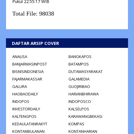
Pukul
22:55:17
WIB
Total File:
98038
DAFTAR ARSIP COVER
ANALISA
BANGKAPOS
BANJARMASINPOST
BATAMPOS
BISNISINDONESIA
DUTAMASYARAKAT
FAJARMAKASSAR
GALAMEDIA
GALURA
GUOJIRIBAO
HAOBAODAILY
HARIANBHIRAWA
INDOPOS
INDOPOSCO
INVESTORDAILY
KALSELPOS
KALTENGPOS
KARAWANGBEKASI
KEDAULATANRAKYT
KOMPAS
KONTANBULANAN
KONTANHARIAN