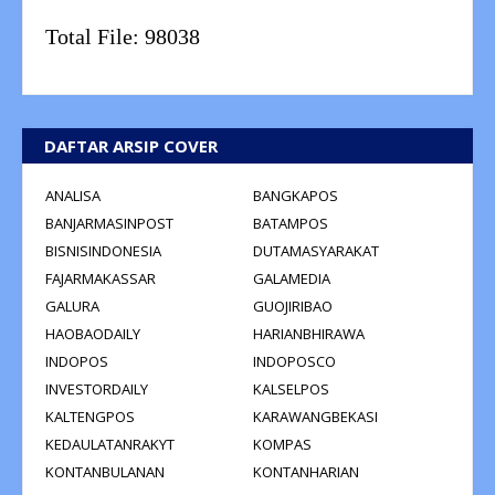
Total File:
98038
DAFTAR ARSIP COVER
ANALISA
BANGKAPOS
BANJARMASINPOST
BATAMPOS
BISNISINDONESIA
DUTAMASYARAKAT
FAJARMAKASSAR
GALAMEDIA
GALURA
GUOJIRIBAO
HAOBAODAILY
HARIANBHIRAWA
INDOPOS
INDOPOSCO
INVESTORDAILY
KALSELPOS
KALTENGPOS
KARAWANGBEKASI
KEDAULATANRAKYT
KOMPAS
KONTANBULANAN
KONTANHARIAN