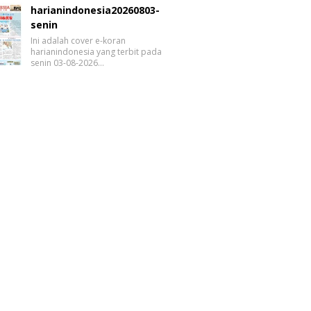
harianindonesia20260803-
senin
Ini adalah cover e-koran
harianindonesia yang terbit pada
senin 03-08-2026…