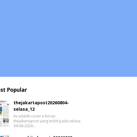
st Popular
thejakartapost20260804-
selasa_12
Ini adalah cover e-koran
thejakartapost yang terbit pada selasa
04-08-2026…