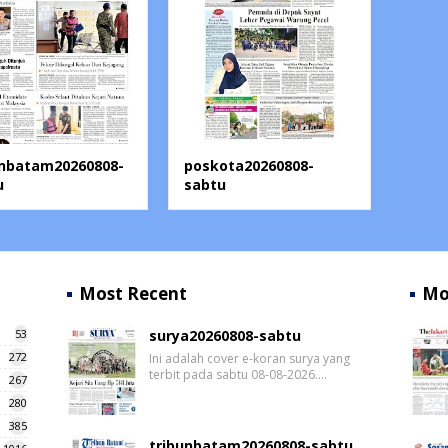
unbatam20260808-
poskota20260808-
u
sabtu
Most Recent
Mo
53
surya20260808-sabtu
272
Ini adalah cover e-koran surya yang
terbit pada sabtu 08-08-2026.…
267
280
385
tribunbatam20260808-sabtu