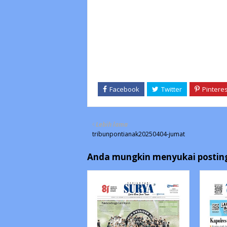
Lebih lama
tribunpontianak20250404-jumat
Anda mungkin menyukai posting