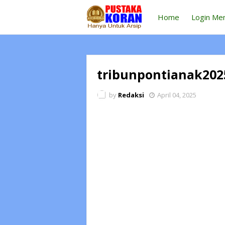
Home
Login Me
tribunpontianak202
by
Redaksi
April 04, 2025