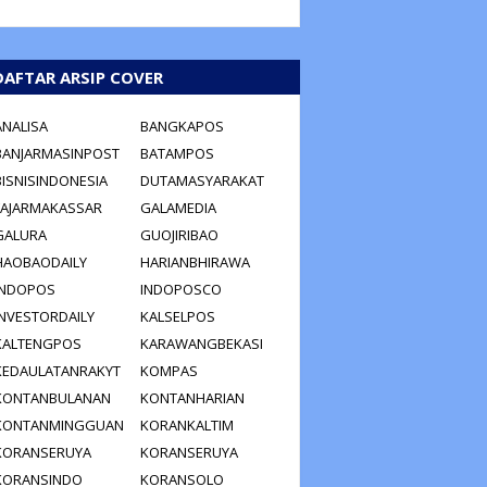
DAFTAR ARSIP COVER
ANALISA
BANGKAPOS
BANJARMASINPOST
BATAMPOS
BISNISINDONESIA
DUTAMASYARAKAT
FAJARMAKASSAR
GALAMEDIA
GALURA
GUOJIRIBAO
HAOBAODAILY
HARIANBHIRAWA
INDOPOS
INDOPOSCO
INVESTORDAILY
KALSELPOS
KALTENGPOS
KARAWANGBEKASI
KEDAULATANRAKYT
KOMPAS
KONTANBULANAN
KONTANHARIAN
KONTANMINGGUAN
KORANKALTIM
KORANSERUYA
KORANSERUYA
KORANSINDO
KORANSOLO