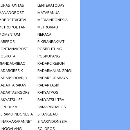
KUPASTUNTAS
LENTERATODAY
MANADOPOST
MATABANUA
MDPOSTDIGITAL
MEDIAINDONESIA
METROPOLITAN
METRORIAU
MOMENTUM
NERACA
PAREPOS
PIKIRANRAKYAT
PONTIANAKPOST
POSBELITUNG
POSKOTA
POSKUPANG
QIANDAORIBAO
RADARCIREBON
RADARGRESIK
RADARMALANGDIGI
RADARSIDOARJO
RADARSURABAYA
RADARTARAKAN
RADARTASIK
RADARTASIKSORE
RAKYATPOS
RAKYATSULSEL
RAKYATSULTRA
REPUBLIKA
SAMARINDAPOS
SERAMBIINDONESIA
SHANGBAO
SINARHARAPANNET
SINARINDONESIA
SINGGALANG
SOLOPOS