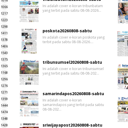
1016
Ini adalah cover e-koran tribunbatam
1066
yang terbit pada sabtu 08-08-2026…
1217
1223
1298
poskota20260808-sabtu
1411
Ini adalah cover e-koran poskota yang
1378
terbit pada sabtu 08-08-2026.…
1406
1543
1375
tribunsumsel20260808-sabtu
1365
Ini adalah cover e-koran tribunsumsel
1168
yang terbit pada sabtu 08-08-202…
1296
1276
1271
samarindapos20260808-sabtu
1359
Ini adalah cover e-koran
samarindapos yang terbit pada sabtu
1444
08-08-202…
1474
1348
sriwijayapost20260808-sabtu
1428