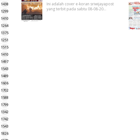
Ini adalah cover e-koran sriwijayapost
1438
yang terbit pada sabtu 08-08-20…
1299
1410
1264
1375
1251
1515
1410
1497
1543
1489
1606
1702
1588
1799
1342
1742
1543
1826