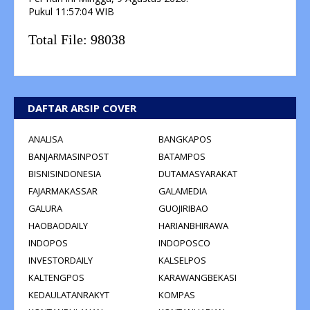
Pukul
11:57:04
WIB
Total File:
98038
DAFTAR ARSIP COVER
ANALISA
BANGKAPOS
BANJARMASINPOST
BATAMPOS
BISNISINDONESIA
DUTAMASYARAKAT
FAJARMAKASSAR
GALAMEDIA
GALURA
GUOJIRIBAO
HAOBAODAILY
HARIANBHIRAWA
INDOPOS
INDOPOSCO
INVESTORDAILY
KALSELPOS
KALTENGPOS
KARAWANGBEKASI
KEDAULATANRAKYT
KOMPAS