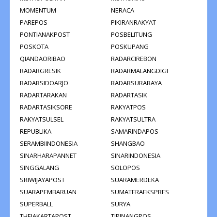
MOMENTUM
NERACA
PAREPOS
PIKIRANRAKYAT
PONTIANAKPOST
POSBELITUNG
POSKOTA
POSKUPANG
QIANDAORIBAO
RADARCIREBON
RADARGRESIK
RADARMALANGDIGI
RADARSIDOARJO
RADARSURABAYA
RADARTARAKAN
RADARTASIK
RADARTASIKSORE
RAKYATPOS
RAKYATSULSEL
RAKYATSULTRA
REPUBLIKA
SAMARINDAPOS
SERAMBIINDONESIA
SHANGBAO
SINARHARAPANNET
SINARINDONESIA
SINGGALANG
SOLOPOS
SRIWIJAYAPOST
SUARAMERDEKA
SUARAPEMBARUAN
SUMATERAEKSPRES
SUPERBALL
SURYA
THEJAKARTAPOST
TJPINANGPOS