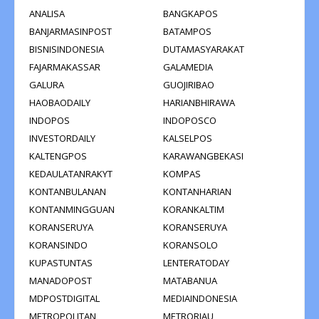
ANALISA
BANGKAPOS
BANJARMASINPOST
BATAMPOS
BISNISINDONESIA
DUTAMASYARAKAT
FAJARMAKASSAR
GALAMEDIA
GALURA
GUOJIRIBAO
HAOBAODAILY
HARIANBHIRAWA
INDOPOS
INDOPOSCO
INVESTORDAILY
KALSELPOS
KALTENGPOS
KARAWANGBEKASI
KEDAULATANRAKYT
KOMPAS
KONTANBULANAN
KONTANHARIAN
KONTANMINGGUAN
KORANKALTIM
KORANSERUYA
KORANSERUYA
KORANSINDO
KORANSOLO
KUPASTUNTAS
LENTERATODAY
MANADOPOST
MATABANUA
MDPOSTDIGITAL
MEDIAINDONESIA
METROPOLITAN
METRORIAU