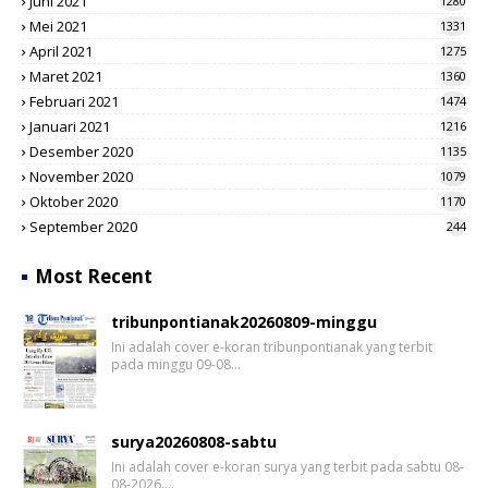
Juni 2021
1280
Mei 2021
1331
April 2021
1275
Maret 2021
1360
Februari 2021
1474
Januari 2021
1216
Desember 2020
1135
November 2020
1079
Oktober 2020
1170
September 2020
244
Most Recent
tribunpontianak20260809-minggu
Ini adalah cover e-koran tribunpontianak yang terbit
pada minggu 09-08…
surya20260808-sabtu
Ini adalah cover e-koran surya yang terbit pada sabtu 08-
08-2026.…