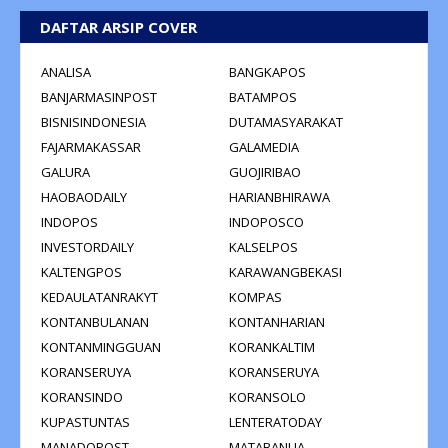
DAFTAR ARSIP COVER
ANALISA
BANGKAPOS
BANJARMASINPOST
BATAMPOS
BISNISINDONESIA
DUTAMASYARAKAT
FAJARMAKASSAR
GALAMEDIA
GALURA
GUOJIRIBAO
HAOBAODAILY
HARIANBHIRAWA
INDOPOS
INDOPOSCO
INVESTORDAILY
KALSELPOS
KALTENGPOS
KARAWANGBEKASI
KEDAULATANRAKYT
KOMPAS
KONTANBULANAN
KONTANHARIAN
KONTANMINGGUAN
KORANKALTIM
KORANSERUYA
KORANSERUYA
KORANSINDO
KORANSOLO
KUPASTUNTAS
LENTERATODAY
MANADOPOST
MATABANUA