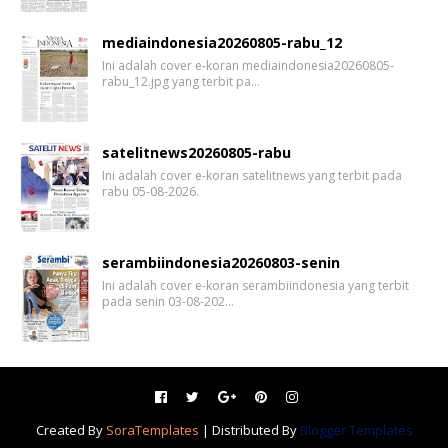
mediaindonesia20260805-rabu_12
Ini adalah cover e-koran mediaindonesia20260805-
rabu_12.jpg yang terbit pa…
satelitnews20260805-rabu
Ini adalah cover e-koran satelitnews yang terbit pada
rabu 05-08-2026.
serambiindonesia20260803-senin
Ini adalah cover e-koran serambiindonesia yang terbit
pada senin 03-08-202…
Created By
SoraTemplates
| Distributed By
Blogger Templates