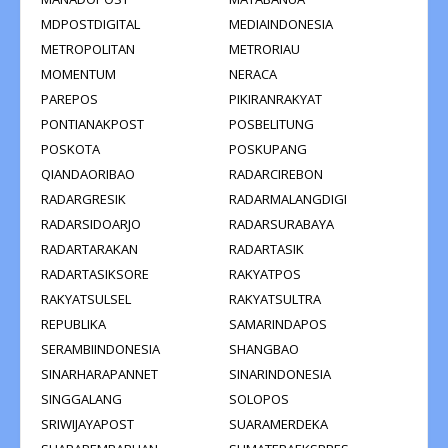
MDPOSTDIGITAL
MEDIAINDONESIA
METROPOLITAN
METRORIAU
MOMENTUM
NERACA
PAREPOS
PIKIRANRAKYAT
PONTIANAKPOST
POSBELITUNG
POSKOTA
POSKUPANG
QIANDAORIBAO
RADARCIREBON
RADARGRESIK
RADARMALANGDIGI
RADARSIDOARJO
RADARSURABAYA
RADARTARAKAN
RADARTASIK
RADARTASIKSORE
RAKYATPOS
RAKYATSULSEL
RAKYATSULTRA
REPUBLIKA
SAMARINDAPOS
SERAMBIINDONESIA
SHANGBAO
SINARHARAPANNET
SINARINDONESIA
SINGGALANG
SOLOPOS
SRIWIJAYAPOST
SUARAMERDEKA