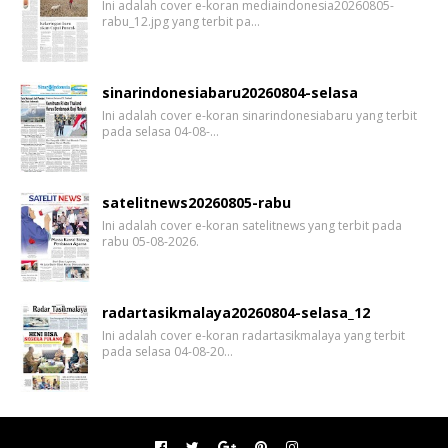
Ini adalah cover e-koran mediaindonesia20260805-
rabu_12.jpg yang terbit pa…
sinarindonesiabaru20260804-selasa
Ini adalah cover e-koran sinarindonesiabaru yang terbit
pada selasa 04-08-…
satelitnews20260805-rabu
Ini adalah cover e-koran satelitnews yang terbit pada
rabu 05-08-2026.
radartasikmalaya20260804-selasa_12
Ini adalah cover e-koran radartasikmalaya yang terbit
pada selasa 04-08-20…