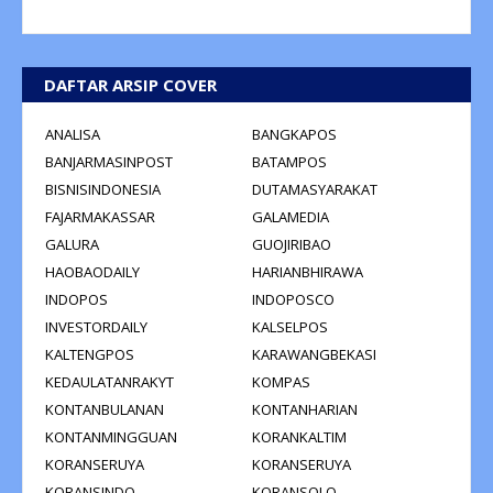
DAFTAR ARSIP COVER
ANALISA
BANGKAPOS
BANJARMASINPOST
BATAMPOS
BISNISINDONESIA
DUTAMASYARAKAT
FAJARMAKASSAR
GALAMEDIA
GALURA
GUOJIRIBAO
HAOBAODAILY
HARIANBHIRAWA
INDOPOS
INDOPOSCO
INVESTORDAILY
KALSELPOS
KALTENGPOS
KARAWANGBEKASI
KEDAULATANRAKYT
KOMPAS
KONTANBULANAN
KONTANHARIAN
KONTANMINGGUAN
KORANKALTIM
KORANSERUYA
KORANSERUYA
KORANSINDO
KORANSOLO