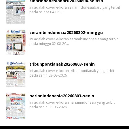
sinarindonesiabaru20260804-selasa
Ini adalah cover e-koran sinarindonesiabaru yang terbit
pada selasa 04-08-…
serambiindonesia20260802-minggu
Ini adalah cover e-koran serambiindonesia yang terbit
pada minggu 02-08-20…
tribunpontianak20260803-senin
Ini adalah cover e-koran tribunpontianak yang terbit
pada senin 03-08-2026…
harianindonesia20260803-senin
Ini adalah cover e-koran harianindonesia yang terbit
pada senin 03-08-2026…