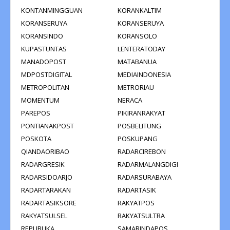
KONTANMINGGUAN
KORANKALTIM
KORANSERUYA
KORANSERUYA
KORANSINDO
KORANSOLO
KUPASTUNTAS
LENTERATODAY
MANADOPOST
MATABANUA
MDPOSTDIGITAL
MEDIAINDONESIA
METROPOLITAN
METRORIAU
MOMENTUM
NERACA
PAREPOS
PIKIRANRAKYAT
PONTIANAKPOST
POSBELITUNG
POSKOTA
POSKUPANG
QIANDAORIBAO
RADARCIREBON
RADARGRESIK
RADARMALANGDIGI
RADARSIDOARJO
RADARSURABAYA
RADARTARAKAN
RADARTASIK
RADARTASIKSORE
RAKYATPOS
RAKYATSULSEL
RAKYATSULTRA
REPUBLIKA
SAMARINDAPOS