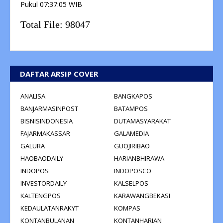
Pukul
07:37:06
WIB
Total File:
98047
DAFTAR ARSIP COVER
ANALISA
BANGKAPOS
BANJARMASINPOST
BATAMPOS
BISNISINDONESIA
DUTAMASYARAKAT
FAJARMAKASSAR
GALAMEDIA
GALURA
GUOJIRIBAO
HAOBAODAILY
HARIANBHIRAWA
INDOPOS
INDOPOSCO
INVESTORDAILY
KALSELPOS
KALTENGPOS
KARAWANGBEKASI
KEDAULATANRAKYT
KOMPAS
KONTANBULANAN
KONTANHARIAN