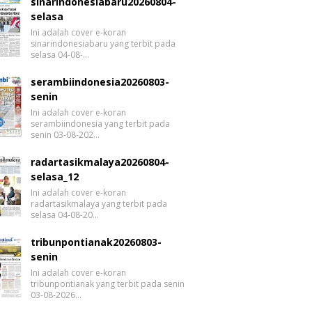
sinarindonesiabaru20260804-
selasa
Ini adalah cover e-koran
sinarindonesiabaru yang terbit pada
selasa 04-08-…
serambiindonesia20260803-
senin
Ini adalah cover e-koran
serambiindonesia yang terbit pada
senin 03-08-202…
radartasikmalaya20260804-
selasa_12
Ini adalah cover e-koran
radartasikmalaya yang terbit pada
selasa 04-08-20…
tribunpontianak20260803-
senin
Ini adalah cover e-koran
tribunpontianak yang terbit pada senin
03-08-2026…