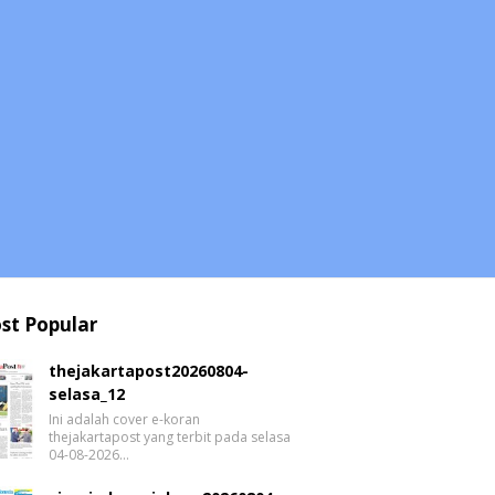
st Popular
thejakartapost20260804-
selasa_12
Ini adalah cover e-koran
thejakartapost yang terbit pada selasa
04-08-2026…