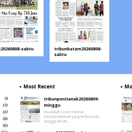
a20260808-sabtu
tribunbatam20260808-
sabtu
Most Recent
Mo
54
tribunpontianak20260809-
minggu
272
Ini adalah cover e-koran
267
tribunpontianak yang terbit pada
280
minggu 09-08…
385