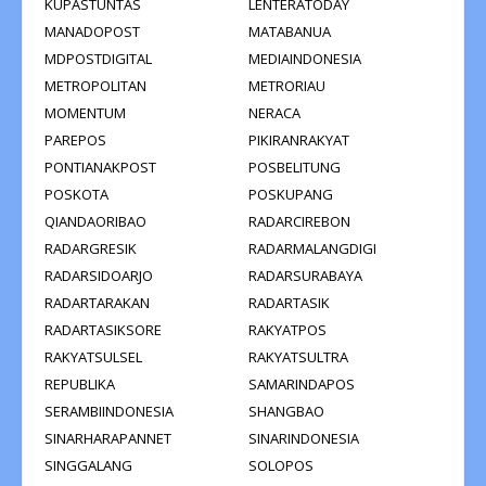
KUPASTUNTAS
LENTERATODAY
MANADOPOST
MATABANUA
MDPOSTDIGITAL
MEDIAINDONESIA
METROPOLITAN
METRORIAU
MOMENTUM
NERACA
PAREPOS
PIKIRANRAKYAT
PONTIANAKPOST
POSBELITUNG
POSKOTA
POSKUPANG
QIANDAORIBAO
RADARCIREBON
RADARGRESIK
RADARMALANGDIGI
RADARSIDOARJO
RADARSURABAYA
RADARTARAKAN
RADARTASIK
RADARTASIKSORE
RAKYATPOS
RAKYATSULSEL
RAKYATSULTRA
REPUBLIKA
SAMARINDAPOS
SERAMBIINDONESIA
SHANGBAO
SINARHARAPANNET
SINARINDONESIA
SINGGALANG
SOLOPOS