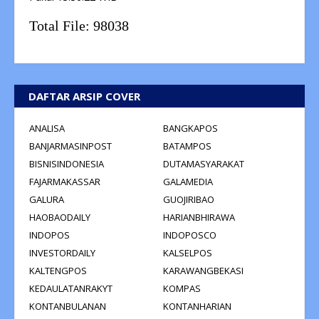
Total File:
98038
DAFTAR ARSIP COVER
ANALISA
BANGKAPOS
BANJARMASINPOST
BATAMPOS
BISNISINDONESIA
DUTAMASYARAKAT
FAJARMAKASSAR
GALAMEDIA
GALURA
GUOJIRIBAO
HAOBAODAILY
HARIANBHIRAWA
INDOPOS
INDOPOSCO
INVESTORDAILY
KALSELPOS
KALTENGPOS
KARAWANGBEKASI
KEDAULATANRAKYT
KOMPAS
KONTANBULANAN
KONTANHARIAN