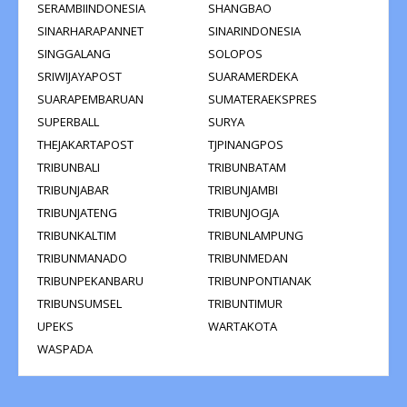
SERAMBIINDONESIA
SHANGBAO
SINARHARAPANNET
SINARINDONESIA
SINGGALANG
SOLOPOS
SRIWIJAYAPOST
SUARAMERDEKA
SUARAPEMBARUAN
SUMATERAEKSPRES
SUPERBALL
SURYA
THEJAKARTAPOST
TJPINANGPOS
TRIBUNBALI
TRIBUNBATAM
TRIBUNJABAR
TRIBUNJAMBI
TRIBUNJATENG
TRIBUNJOGJA
TRIBUNKALTIM
TRIBUNLAMPUNG
TRIBUNMANADO
TRIBUNMEDAN
TRIBUNPEKANBARU
TRIBUNPONTIANAK
TRIBUNSUMSEL
TRIBUNTIMUR
UPEKS
WARTAKOTA
WASPADA