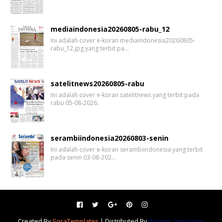
mediaindonesia20260805-rabu_12
Ini adalah cover e-koran mediaindonesia20260805-
rabu_12.jpg yang terbit pa…
satelitnews20260805-rabu
Ini adalah cover e-koran satelitnews yang terbit pada
rabu 05-08-2026.
serambiindonesia20260803-senin
Ini adalah cover e-koran serambiindonesia yang terbit
pada senin 03-08-202…
Created By
SoraTemplates
| Distributed By
Blogger Templates