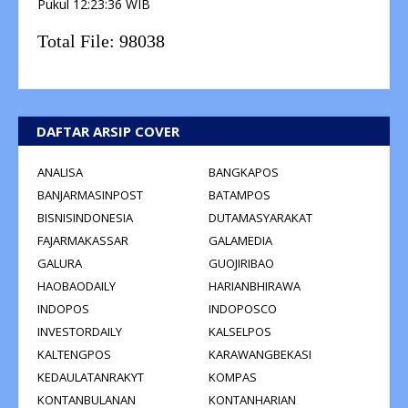
Pukul
12:23:36
WIB
Total File:
98038
DAFTAR ARSIP COVER
ANALISA
BANGKAPOS
BANJARMASINPOST
BATAMPOS
BISNISINDONESIA
DUTAMASYARAKAT
FAJARMAKASSAR
GALAMEDIA
GALURA
GUOJIRIBAO
HAOBAODAILY
HARIANBHIRAWA
INDOPOS
INDOPOSCO
INVESTORDAILY
KALSELPOS
KALTENGPOS
KARAWANGBEKASI
KEDAULATANRAKYT
KOMPAS
KONTANBULANAN
KONTANHARIAN