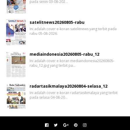
pada senin 03-08-202…
satelitnews20260805-rabu
Ini adalah cover e-koran satelitnews yang terbit pada
rabu 05-08-2026.
mediaindonesia20260805-rabu_12
Ini adalah cover e-koran mediaindonesia20260805-
rabu_12.jpg yang terbit pa…
radartasikmalaya20260804-selasa_12
Ini adalah cover e-koran radartasikmalaya yang terbit
pada selasa 04-08-20…