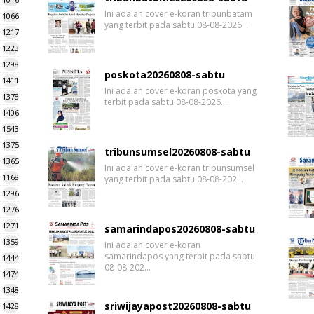
Ini adalah cover e-koran tribunbatam
1066
yang terbit pada sabtu 08-08-2026…
1217
1223
1298
poskota20260808-sabtu
1411
Ini adalah cover e-koran poskota yang
1378
terbit pada sabtu 08-08-2026.…
1406
1543
1375
tribunsumsel20260808-sabtu
1365
Ini adalah cover e-koran tribunsumsel
1168
yang terbit pada sabtu 08-08-202…
1296
1276
1271
samarindapos20260808-sabtu
1359
Ini adalah cover e-koran
samarindapos yang terbit pada sabtu
1444
08-08-202…
1474
1348
sriwijayapost20260808-sabtu
1428