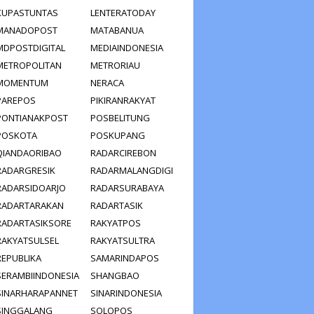
KUPASTUNTAS
LENTERATODAY
MANADOPOST
MATABANUA
MDPOSTDIGITAL
MEDIAINDONESIA
METROPOLITAN
METRORIAU
MOMENTUM
NERACA
PAREPOS
PIKIRANRAKYAT
PONTIANAKPOST
POSBELITUNG
POSKOTA
POSKUPANG
QIANDAORIBAO
RADARCIREBON
RADARGRESIK
RADARMALANGDIGI
RADARSIDOARJO
RADARSURABAYA
RADARTARAKAN
RADARTASIK
RADARTASIKSORE
RAKYATPOS
RAKYATSULSEL
RAKYATSULTRA
REPUBLIKA
SAMARINDAPOS
SERAMBIINDONESIA
SHANGBAO
SINARHARAPANNET
SINARINDONESIA
SINGGALANG
SOLOPOS