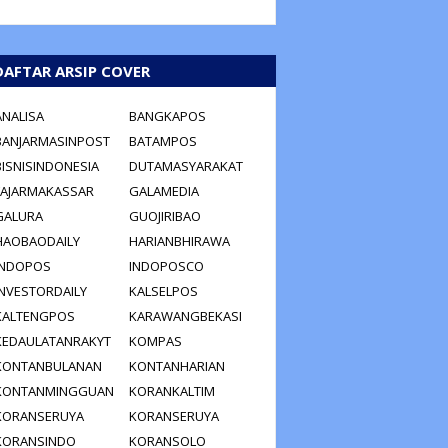
DAFTAR ARSIP COVER
ANALISA
BANGKAPOS
BANJARMASINPOST
BATAMPOS
BISNISINDONESIA
DUTAMASYARAKAT
FAJARMAKASSAR
GALAMEDIA
GALURA
GUOJIRIBAO
HAOBAODAILY
HARIANBHIRAWA
INDOPOS
INDOPOSCO
INVESTORDAILY
KALSELPOS
KALTENGPOS
KARAWANGBEKASI
KEDAULATANRAKYT
KOMPAS
KONTANBULANAN
KONTANHARIAN
KONTANMINGGUAN
KORANKALTIM
KORANSERUYA
KORANSERUYA
KORANSINDO
KORANSOLO