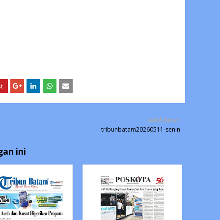
Lebih baru
tribunbatam20260511-senin
an ini