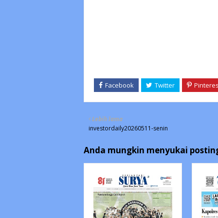
Lebih lama
investordaily20260511-senin
Anda mungkin menyukai posting