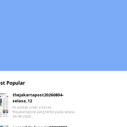
st Popular
thejakartapost20260804-
selasa_12
Ini adalah cover e-koran
thejakartapost yang terbit pada selasa
04-08-2026…