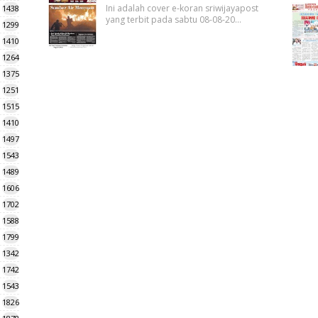
Ini adalah cover e-koran sriwijayapost
1438
yang terbit pada sabtu 08-08-20…
1299
1410
1264
1375
1251
1515
1410
1497
1543
1489
1606
1702
1588
1799
1342
1742
1543
1826