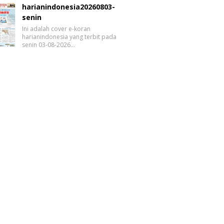
harianindonesia20260803-
senin
Ini adalah cover e-koran
harianindonesia yang terbit pada
senin 03-08-2026…