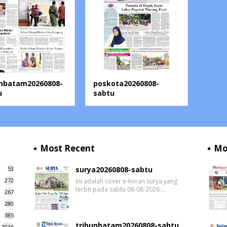
unbatam20260808-
poskota20260808-
u
sabtu
Most Recent
Mo
53
surya20260808-sabtu
272
Ini adalah cover e-koran surya yang
terbit pada sabtu 08-08-2026.…
267
280
385
tribunbatam20260808-sabtu
1016