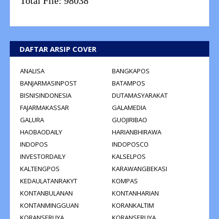
Total File:
98038
DAFTAR ARSIP COVER
ANALISA
BANGKAPOS
BANJARMASINPOST
BATAMPOS
BISNISINDONESIA
DUTAMASYARAKAT
FAJARMAKASSAR
GALAMEDIA
GALURA
GUOJIRIBAO
HAOBAODAILY
HARIANBHIRAWA
INDOPOS
INDOPOSCO
INVESTORDAILY
KALSELPOS
KALTENGPOS
KARAWANGBEKASI
KEDAULATANRAKYT
KOMPAS
KONTANBULANAN
KONTANHARIAN
KONTANMINGGUAN
KORANKALTIM
KORANSERUYA
KORANSERUYA